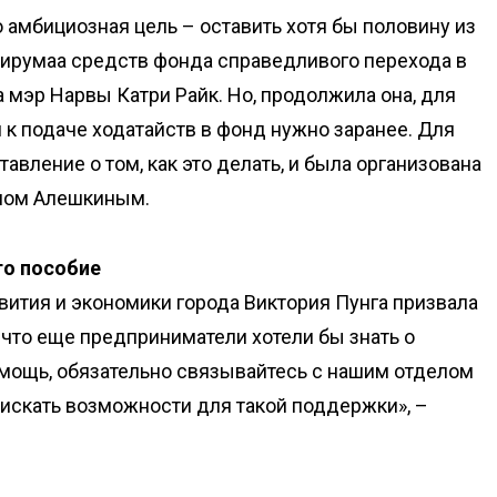
о амбициозная цель – оставить хотя бы половину из
румаа средств фонда справедливого перехода в
а мэр Нарвы Катри Райк. Но, продолжила она, для
я к подаче ходатайств в фонд нужно заранее. Для
авление о том, как это делать, и была организована
имом Алешкиным.
то пособие
ития и экономики города Виктория Пунга призвала
 что еще предприниматели хотели бы знать о
омощь, обязательно связывайтесь с нашим отделом
искать возможности для такой поддержки», –