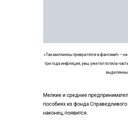
«Так миллионы превратятся в фантики!» – н
три года инфляция, увы, уже поглотила час
выделенных
Мелкие и средние предприниматели
пособиях из фонда Справедливого 
наконец, появится.