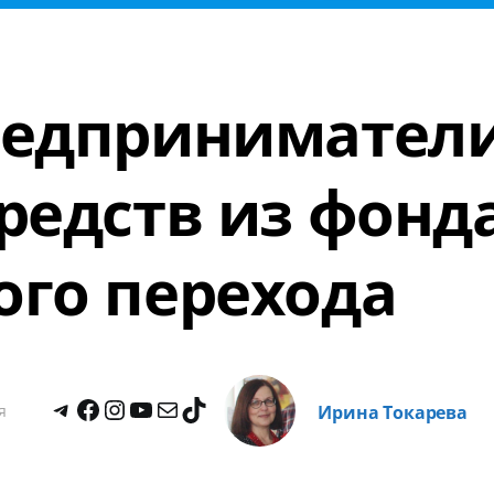
редприниматели
редств из фонд
ого перехода
я
Ирина Токарева