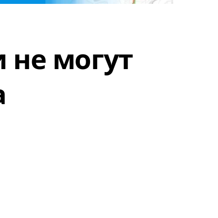
 не могут
а