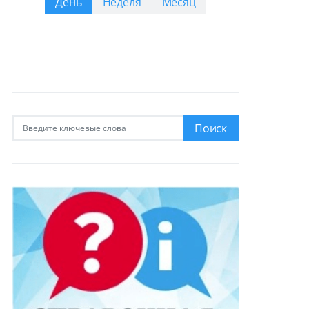
День
Неделя
Месяц
Искать:
Поиск