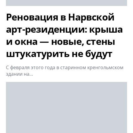
Реновация в Нарвской
арт-резиденции: крыша
и окна — новые, стены
штукатурить не будут
С февраля этого года в старинном кренгольмском
здании на…