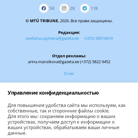
5K
2K
118
© MTÜ TRIBUNE,
2026. Все права защищены.
Редакция:
svetlana.zaytseva@gazeta.ee
+(372) 58516019
Отдел рекламы:
arina.manzikova@gazeta.ee (+372) 5822 9452
О нас
Обратная связь:
Управление конфиденциальностью
Если вам есть чем поделиться, сообщите
Для повышения удобства сайта мы используем, как
собственные, так и сторонние файлы cookie.
ВАШУ НОВОСТЬ
Для этого мы: сохраняем информацию о ваших
устройствах, получаем доступ к информации о
ваших устройствах, обрабатываем ваши личные
Правила использования материалов сайта
данные.