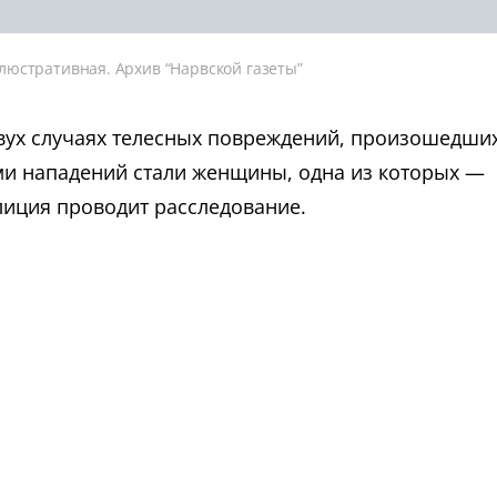
люстративная. Архив “Нарвской газеты”
вух случаях телесных повреждений, произошедших
ми нападений стали женщины, одна из которых —
лиция проводит расследование.