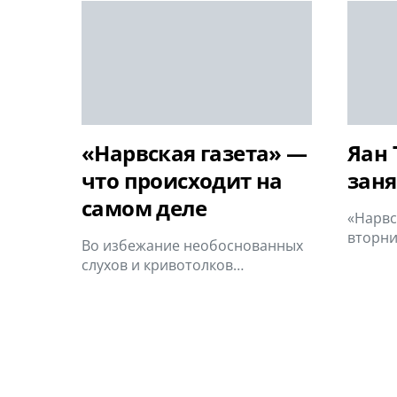
«Нарвская газета» —
Яан 
что происходит на
заня
самом деле
«Нарвс
вторни
Во избежание необоснованных
слухов и кривотолков…