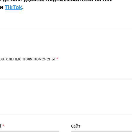
и
TikTok
.
зательные поля помечены
*
l
*
Сайт