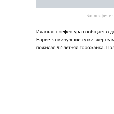
Фотография ил
Идаская префектура сообщает о д
Нарве за минувшие сутки: жертва
пожилая 92-летняя горожанка. По