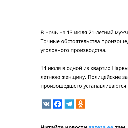
В ночь на 13 июля 21-летний муж
Точные обстоятельства произоше
уголовного производства.
14 июля в одной из квартир Нарвы
летнюю женщину. Полицейские за
произошедшего устанавливаются п
VK
Facebook
Telegram
Odnoklass
Читайте новости
gazeta.ee
там,