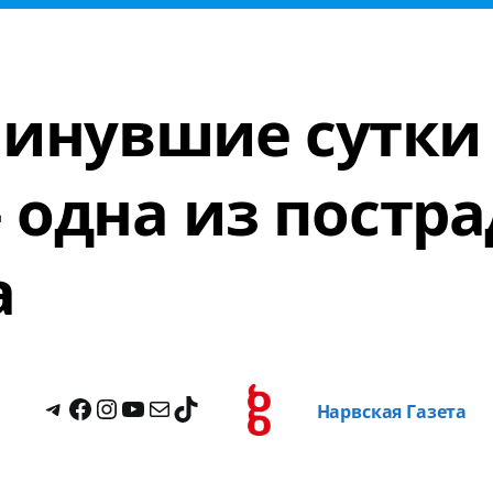
минувшие сутки
одна из постр
а
Нарвская Газета