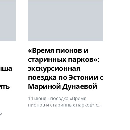
«Время пионов и
старинных парков»:
ыша
экскурсионная
поездка по Эстонии с
ить
Мариной Дунаевой
14 июня - поездка «Время
пионов и старинных парков» с…
м