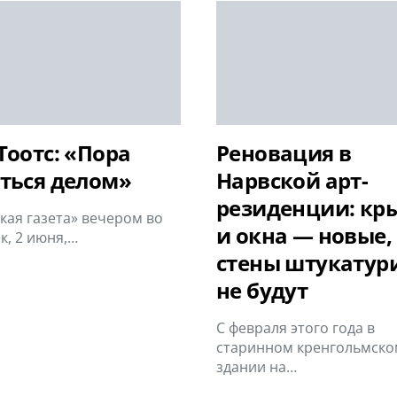
Тоотс: «Пора
Реновация в
ться делом»
Нарвской арт-
резиденции: кр
кая газета» вечером во
и окна — новые,
к, 2 июня,…
стены штукатур
не будут
С февраля этого года в
старинном кренгольмско
здании на…