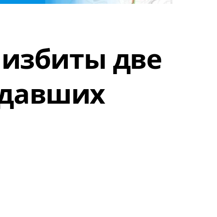
 избиты две
адавших