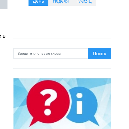
День
Неделя
Месяц
 в
Искать:
Поиск