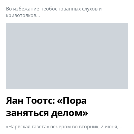
Во избежание необоснованных слухов и
кривотолков…
Яан Тоотс: «Пора
заняться делом»
«Нарвская газета» вечером во вторник, 2 июня,…