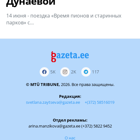
Дунаевой
14 июня - поездка «Время пионов и старинных
парков» с…
5K
2K
117
© MTÜ TRIBUNE,
2026. Все права защищены.
Редакция:
svetlana.zaytseva@gazeta.ee
+(372) 58516019
Отдел рекламы:
arina.manzikova@gazeta.ee (+372) 5822 9452
О нас