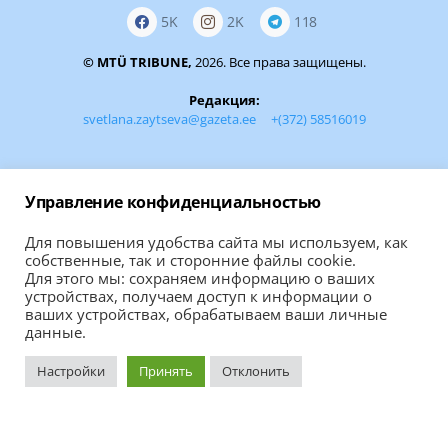
5K
2K
118
© MTÜ TRIBUNE,
2026. Все права защищены.
Редакция:
svetlana.zaytseva@gazeta.ee
+(372) 58516019
Отдел рекламы:
arina.manzikova@gazeta.ee (+372) 5822 9452
Управление конфиденциальностью
О нас
Для повышения удобства сайта мы используем, как
собственные, так и сторонние файлы cookie.
Обратная связь:
Для этого мы: сохраняем информацию о ваших
устройствах, получаем доступ к информации о
ваших устройствах, обрабатываем ваши личные
Если вам есть чем поделиться, сообщите
данные.
ВАШУ НОВОСТЬ
Настройки
Принять
Отклонить
Правила использования материалов сайта