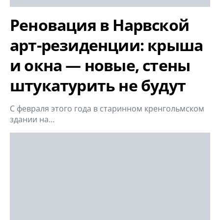
Реновация в Нарвской
арт-резиденции: крыша
и окна — новые, стены
штукатурить не будут
С февраля этого года в старинном кренгольмском
здании на…