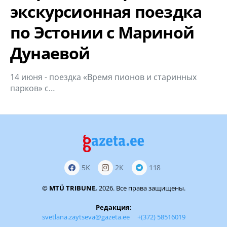
экскурсионная поездка
по Эстонии с Мариной
Дунаевой
14 июня - поездка «Время пионов и старинных
парков» с…
5K
2K
118
© MTÜ TRIBUNE,
2026. Все права защищены.
Редакция:
svetlana.zaytseva@gazeta.ee
+(372) 58516019