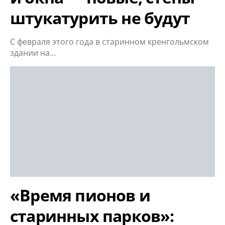
штукатурить не будут
С февраля этого года в старинном кренгольмском
здании на…
«Время пионов и
старинных парков»: