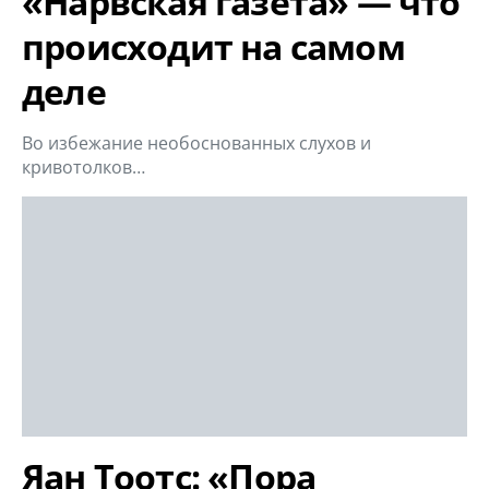
«Нарвская газета» — что
происходит на самом
деле
Во избежание необоснованных слухов и
кривотолков…
Яан Тоотс: «Пора