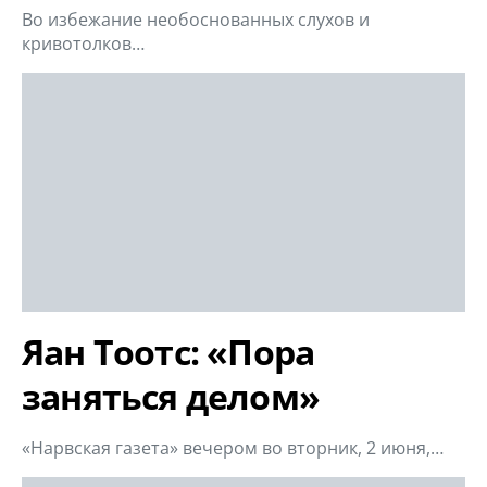
Во избежание необоснованных слухов и
кривотолков…
Яан Тоотс: «Пора
заняться делом»
«Нарвская газета» вечером во вторник, 2 июня,…