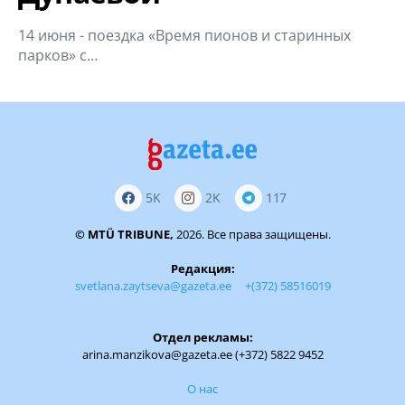
14 июня - поездка «Время пионов и старинных
парков» с…
5K
2K
117
© MTÜ TRIBUNE,
2026. Все права защищены.
Редакция:
svetlana.zaytseva@gazeta.ee
+(372) 58516019
Отдел рекламы:
arina.manzikova@gazeta.ee (+372) 5822 9452
О нас