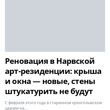
Реновация в Нарвской
арт-резиденции: крыша
и окна — новые, стены
штукатурить не будут
С февраля этого года в старинном кренгольмском
здании на…