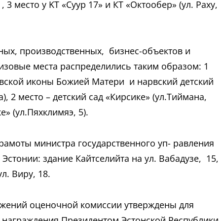
, 3 место у KТ «Суур 17» и КТ «Октообер» (ул. Раху,
ных, производственных, бизнес-объектов и
зовые места распределились таким образом: 1
вской иконы Божией Матери и нарвский детский
), 2 место – детский сад «Кирсике» (ул.Тиймана,
е» (ул.Пяхклимяэ, 5).
рамоты министра государственного уп- равления
Эстонии: здание Кайтселийта на ул. Вабадузе, 15,
. Виру, 18.
ожений оценочной комиссии утверждены для
а награждения Президентом Эстонской Республики