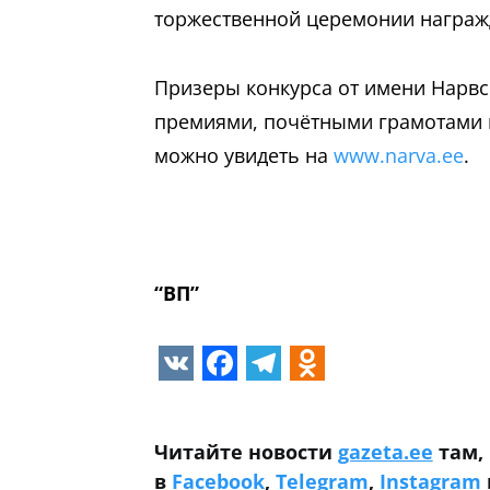
торжественной церемонии награжд
Призеры конкурса от имени Нарв
премиями, почётными грамотами 
можно увидеть на
www.narva.ee
.
“ВП”
VK
Facebook
Telegram
Odnoklass
Читайте новости
gazeta.ee
там, 
в
Facebook
,
Telegram
,
Instagram