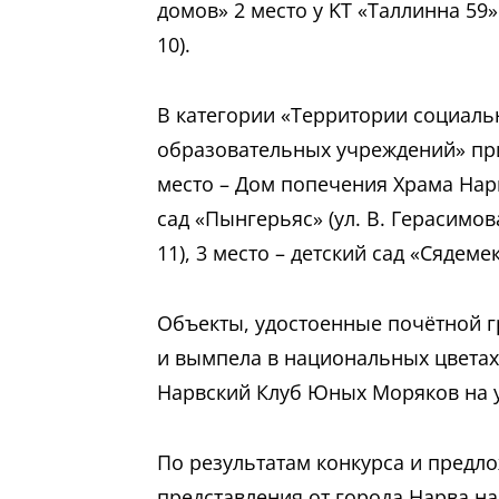
домов» 2 место у KТ «Таллинна 59» 
10).
В категории «Территории социаль
образовательных учреждений» при
место – Дом попечения Храма Нар
сад «Пынгерьяс» (ул. В. Герасимова
11), 3 место – детский сад «Сядемек
Объекты, удостоенные почётной г
и вымпела в национальных цветах 
Нарвский Клуб Юных Моряков на ул
По результатам конкурса и предл
представления от города Нарва н