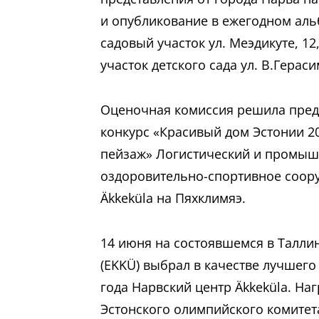
и опубликование в ежегодном аль
садовый участок ул. Меэдикуте, 12
участок детского сада ул. В.Гераси
Оценочная комиссия решила предс
конкурс «Красивый дом Эстонии 
пейзаж» Логистический и промышл
оздоровительно-спортивное соору
Äkkeküla на Пяхклимяэ.
14 июня на состоявшемся в Талли
(EKKÜ) выбрал в качестве лучшег
года Нарвский центр Äkkeküla. На
Эстонского олимпийского комитета