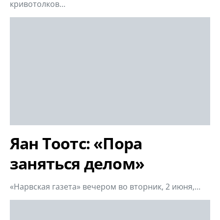
кривотолков…
Яан Тоотс: «Пора
заняться делом»
«Нарвская газета» вечером во вторник, 2 июня,…