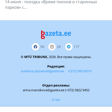
14 июня - поездка «Время пионов и старинных
парков» с…
5K
2K
117
© MTÜ TRIBUNE,
2026. Все права защищены.
Редакция:
svetlana.zaytseva@gazeta.ee
+(372) 58516019
Отдел рекламы:
arina.manzikova@gazeta.ee (+372) 5822 9452
О нас
Обратная связь: