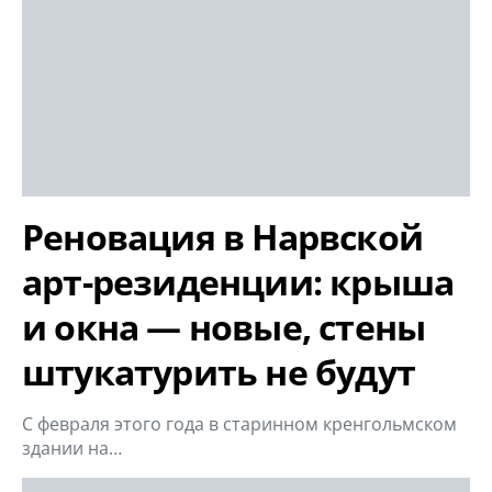
Реновация в Нарвской
арт-резиденции: крыша
и окна — новые, стены
штукатурить не будут
С февраля этого года в старинном кренгольмском
здании на…