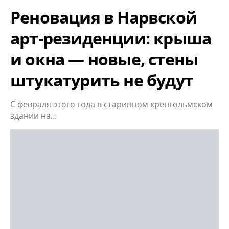
Реновация в Нарвской
арт-резиденции: крыша
и окна — новые, стены
штукатурить не будут
С февраля этого года в старинном кренгольмском
здании на…