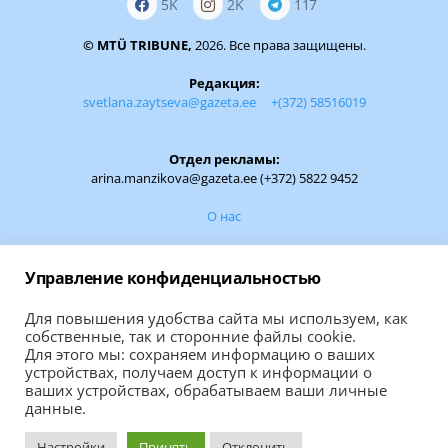
5K
2K
117
© MTÜ TRIBUNE,
2026. Все права защищены.
Редакция:
svetlana.zaytseva@gazeta.ee
+(372) 58516019
Отдел рекламы:
arina.manzikova@gazeta.ee (+372) 5822 9452
О нас
Обратная связь:
Управление конфиденциальностью
Если вам есть чем поделиться, сообщите
Для повышения удобства сайта мы используем, как
собственные, так и сторонние файлы cookie.
ВАШУ НОВОСТЬ
Для этого мы: сохраняем информацию о ваших
устройствах, получаем доступ к информации о
ваших устройствах, обрабатываем ваши личные
Правила использования материалов сайта
данные.
На портале используются материалы из "Нарвской газеты"
Настройки
Принять
Отклонить