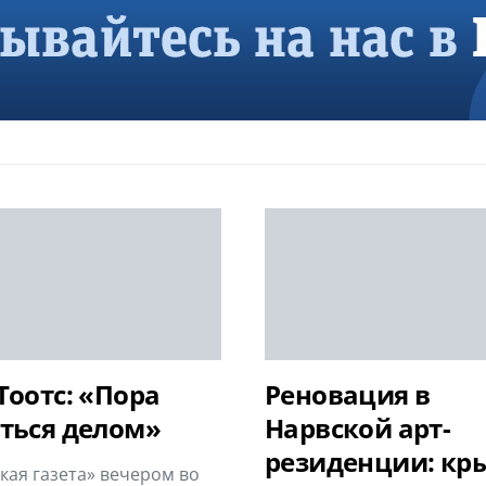
Тоотс: «Пора
Реновация в
ться делом»
Нарвской арт-
резиденции: кр
кая газета» вечером во