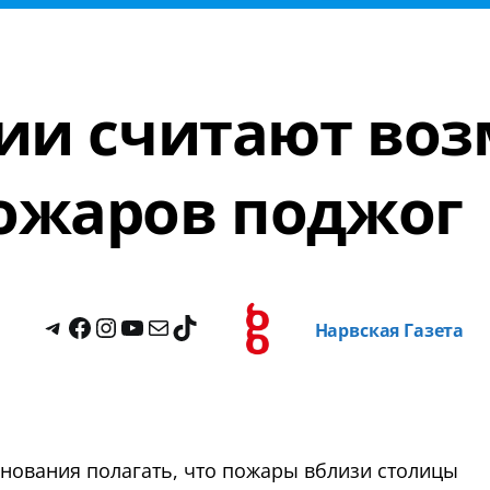
ции считают во
ожаров поджог
Нарвская Газета
снования полагать, что пожары вблизи столицы