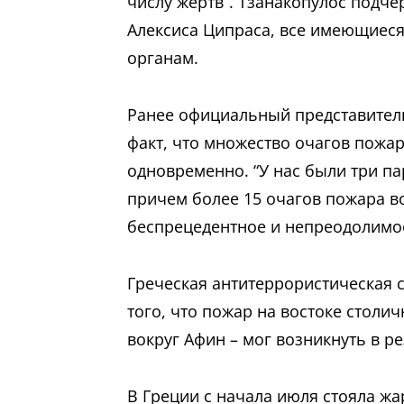
числу жертв”. Тзанакопулос подче
Алексиса Ципраса, все имеющиес
органам.
Ранее официальный представитель
факт, что множество очагов пожа
одновременно. “У нас были три п
причем более 15 очагов пожара в
беспрецедентное и непреодолимое 
Греческая антитеррористическая 
того, что пожар на востоке столич
вокруг Афин – мог возникнуть в р
В Греции с начала июля стояла жа