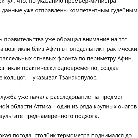
ркнул, что, по указанию премьер-министра
я данные уже отправлены компетентным судебным
 правительства уже обращал внимание на тот
ра возникли близ Афин в понедельник практически
араллельных огневых фронта по периметру Афин,
озникли практически одновременно, создав
кольцо”, – указывал Тзанакопулос.
служба уже начала расследование на предмет
ной области Аттика – один из ряда крупных очагов
езультате преднамеренного поджога.
ркая погода, столбик термометра поднимался до