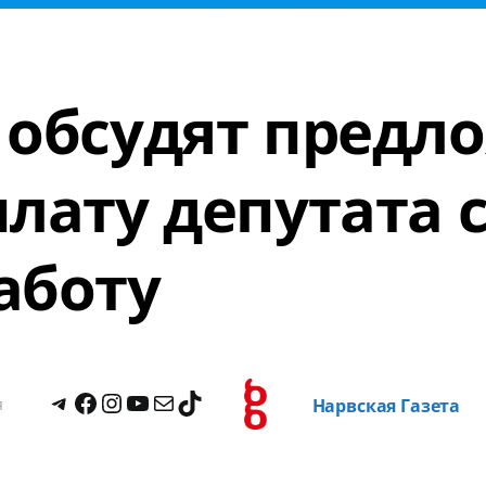
 обсудят предл
лату депутата с
аботу
я
Нарвская Газета