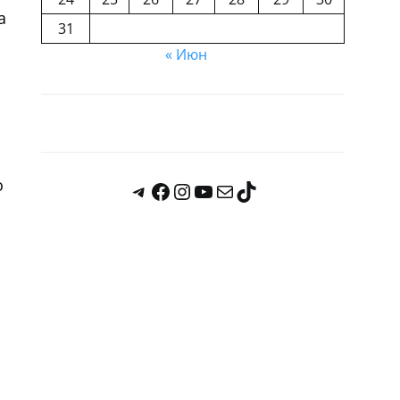
а
31
« Июн
о