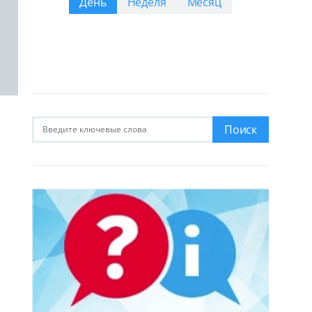
День
Неделя
Месяц
Искать:
Поиск
ь