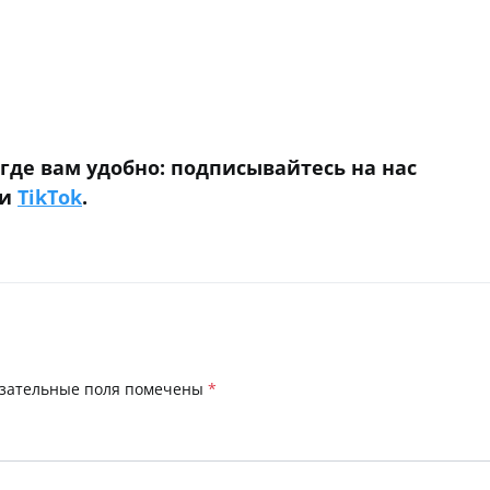
niki
 где вам удобно: подписывайтесь на нас
и
TikTok
.
зательные поля помечены
*