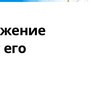
ожение
 его