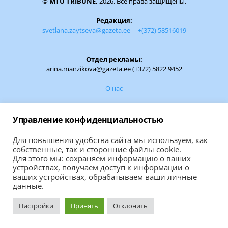
© MTÜ TRIBUNE,
2026. Все права защищены.
Редакция:
svetlana.zaytseva@gazeta.ee
+(372) 58516019
Отдел рекламы:
arina.manzikova@gazeta.ee (+372) 5822 9452
О нас
Обратная связь:
Управление конфиденциальностью
Если вам есть чем поделиться, сообщите
Для повышения удобства сайта мы используем, как
собственные, так и сторонние файлы cookie.
ВАШУ НОВОСТЬ
Для этого мы: сохраняем информацию о ваших
устройствах, получаем доступ к информации о
ваших устройствах, обрабатываем ваши личные
Правила использования материалов сайта
данные.
На портале используются материалы из "Нарвской газеты"
Настройки
Принять
Отклонить