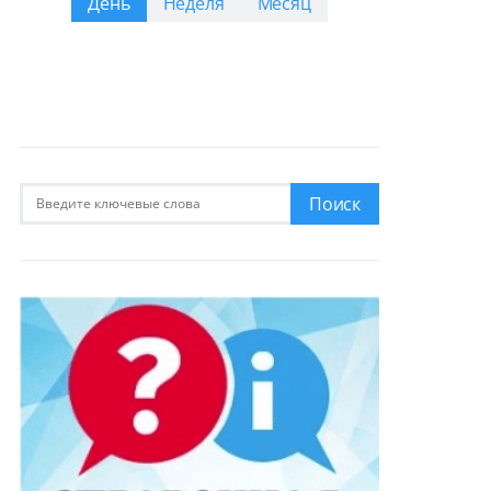
День
Неделя
Месяц
Искать:
Поиск