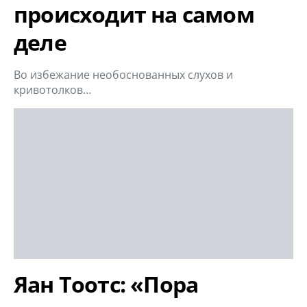
происходит на самом
деле
Во избежание необоснованных слухов и
кривотолков…
Яан Тоотс: «Пора