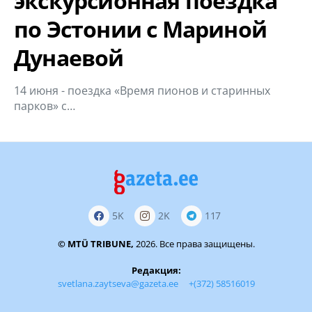
экскурсионная поездка
по Эстонии с Мариной
Дунаевой
14 июня - поездка «Время пионов и старинных
парков» с…
5K
2K
117
© MTÜ TRIBUNE,
2026. Все права защищены.
Редакция:
svetlana.zaytseva@gazeta.ee
+(372) 58516019