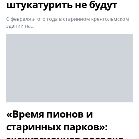
штукатурить не будут
С февраля этого года в старинном кренгольмском
здании на…
«Время пионов и
старинных парков»: